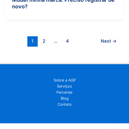
novo?
1
2
…
4
Next
→
Sobre a AGP
Serviços
Parcerias
Blog
Contato