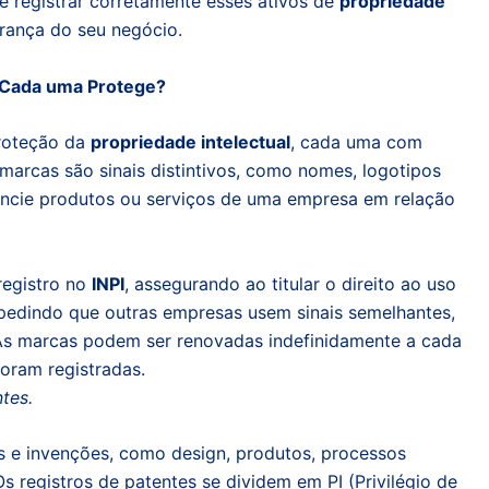
 registrar corretamente esses ativos de
propriedade
urança do seu negócio.
e Cada uma Protege?
proteção da
propriedade intelectual
, cada uma com
s marcas são sinais distintivos, como nomes, logotipos
rencie produtos ou serviços de uma empresa em relação
registro no
INPI
, assegurando ao titular o direito ao uso
impedindo que outras empresas usem sinais semelhantes,
As marcas podem ser renovadas indefinidamente a cada
oram registradas.
tes.
es e invenções, como design, produtos, processos
s registros de patentes se dividem em PI (Privilégio de